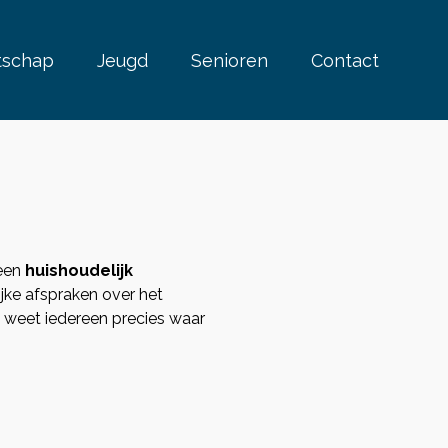
tschap
Jeugd
Senioren
Contact
 een
huishoudelijk
ijke afspraken over het
o weet iedereen precies waar