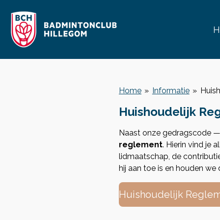
Ga
direct
H
naar
de
hoofdinhoud
Home
»
Informatie
»
Huish
Huishoudelijk Re
Naast onze gedragscode —
reglement
. Hierin vind je
lidmaatschap, de contributi
hij aan toe is en houden we
Huishoudelijk Regle