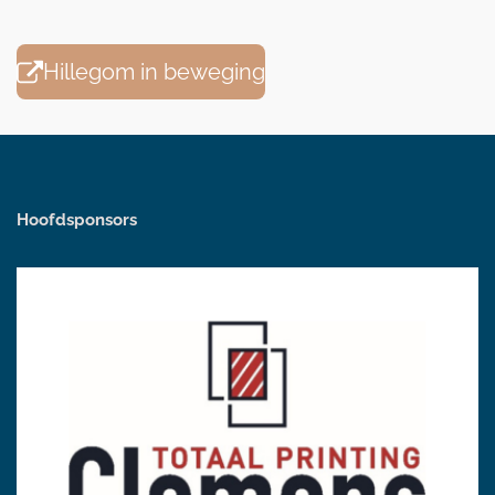
Hillegom in beweging
Hoofdsponsors